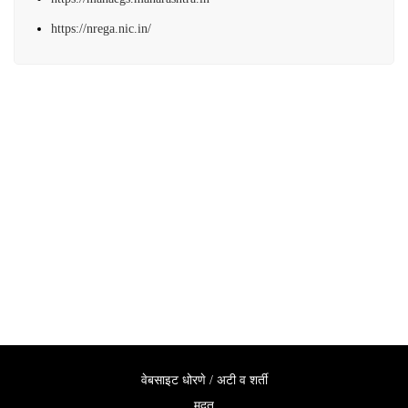
https://nrega.nic.in/
वेबसाइट धोरणे / अटी व शर्ती
मदत